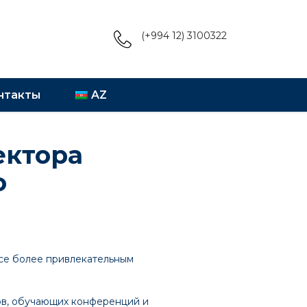
(+994 12) 3100322
нтакты
AZ
ектора
о
се более привлекательным
ов, обучающих конференций и