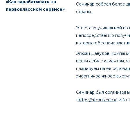
«Как зарабатывать на
Семинар собрал более дв
первоклассном сервисе»
.
страны.
Это стало уникальной во
непосредственно получит
которые обеспечивают
и
Эльхан Давудов, компани
вести себя с клиентом, 
планируем на ее основан
энергичное живое выступ
Семинар был организован
(
https://ritmus.com/
) и Ne