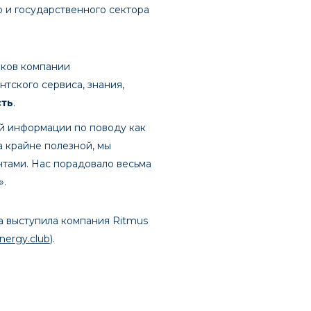
 и государственного сектора
иков компании
тского сервиса, знания,
сть
.
ой информации по поводу как
а крайне полезной, мы
нтами. Нас порадовало весьма
».
а выступила компания Ritmus
nergy.club
).