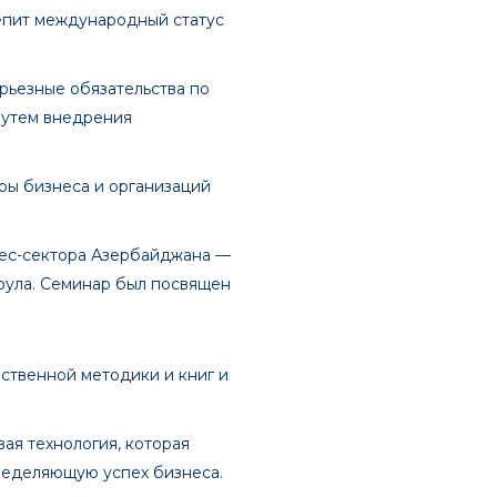
епит международный статус
ерьезные обязательства по
путем внедрения
уры бизнеса и организаций
знес-сектора Азербайджана —
оула. Семинар был посвящен
ственной методики и книг и
вая технология, которая
пределяющую успех бизнеса.