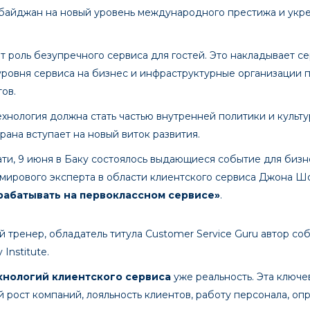
байджан на новый уровень международного престижа и укр
т роль безупречного сервиса для гостей. Это накладывает с
ровня сервиса на бизнес и инфраструктурные организации 
ов.
ехнология должна стать частью внутренней политики и культ
трана вступает на новый виток развития.
стати, 9 июня в Баку состоялось выдающиеся событие для би
 мирового эксперта в области клиентского сервиса Джона Ш
рабатывать на первоклассном сервисе»
.
тренер, обладатель титула Customer Service Guru автор соб
 Institute.
хнологий клиентского сервиса
уже реальность. Эта ключе
 рост компаний, лояльность клиентов, работу персонала, о