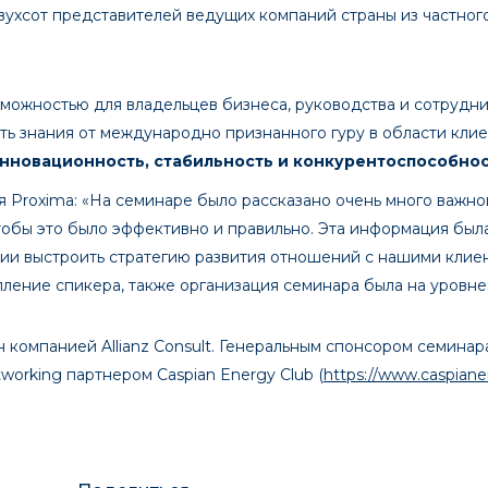
ухсот представителей ведущих компаний страны из частного
зможностью для владельцев бизнеса, руководства и сотрудн
ь знания от международно признанного гуру в области клиен
нновационность, стабильность и конкурентоспособно
я Proxima: «На семинаре было рассказано очень много важн
чтобы это было эффективно и правильно. Эта информация был
ии выстроить стратегию развития отношений с нашими клие
ление спикера, также организация семинара была на уровне
 компанией Allianz Consult. Генеральным спонсором семинар
tworking партнером Caspian Energy Club (
https://www.caspiane