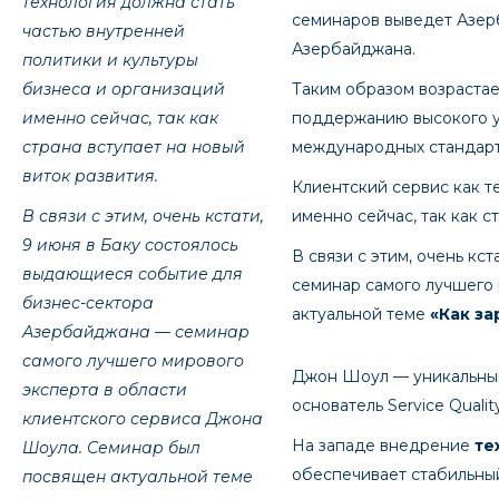
технология должна стать
семинаров выведет Азер
частью внутренней
Азербайджана.
политики и культуры
бизнеса и организаций
Таким образом возрастае
именно сейчас, так как
поддержанию высокого у
страна вступает на новый
международных стандарт
виток развития.
Клиентский сервис как т
В связи с этим, очень кстати,
именно сейчас, так как с
9 июня в Баку состоялось
В связи с этим, очень к
выдающиеся событие для
семинар самого лучшего
бизнес-сектора
актуальной теме
«Как за
Азербайджана — семинар
самого лучшего мирового
Джон Шоул — уникальный 
эксперта в области
основатель Service Quality
клиентского сервиса Джона
На западе внедрение
те
Шоула. Семинар был
обеспечивает стабильный
посвящен актуальной теме