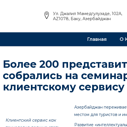
Ул. Джалил Мамедгулузаде, 102А,
AZ1078, Баку, Азербайджан
Главная
О 
Более 200 представит
собрались на семинар
клиентскому сервису
Азербайджан переживает
местом для туристов и и
Клиентский сервис как
Развитие «интеллектуал