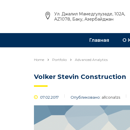
Ул. Джалил Мамедгулузаде, 102А,
AZ1078, Баку, Азербайджан
Главная
О 
Home
Portfolio
Advanced Analytics
Volker Stevin Construction
07.02.2017
Опубликовано:
allcona1zs