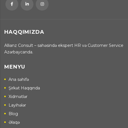
HAQQIMIZDA
Allianz Consult – sahəsində ekspert HR və Customer Service
Azərbaycanda.
MENYU
Ana səhifə
Şirkət Haqqında
Xidmətlər
Layihələr
Blog
Əlaqə